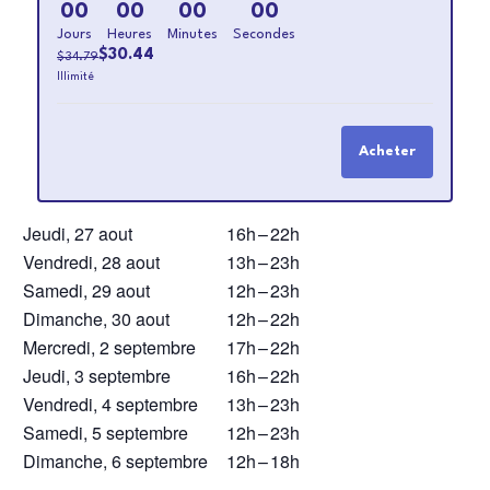
la
la
00
00
00
00
quantité
quanti
Jours
Heures
Minutes
Secondes
de
de
$
30.44
$
34.79
billets
billets
Illimité
pour
pour
BRACELET
BRACE
JOURNALIE
JOURN
acheter
Jeudi, 27 aout
16h
–
22h
Vendredi, 28 aout
13h
–
23h
Samedi, 29 aout
12h
–
23h
Dimanche, 30 aout
12h
–
22h
Mercredi, 2 septembre
17h
–
22h
Jeudi, 3 septembre
16h
–
22h
Vendredi, 4 septembre
13h
–
23h
Samedi, 5 septembre
12h
–
23h
Dimanche, 6 septembre
12h
–
18h