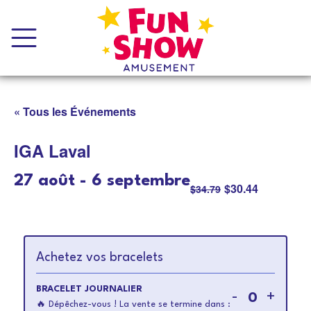
« Tous les Événements
IGA Laval
27 août
-
6 septembre
$30.44
$34.79
Achetez vos bracelets
BRACELET JOURNALIER
Diminuer
Augme
-
+
🔥
Dépêchez-vous ! La vente se termine dans :
Quantité