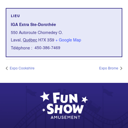
LIEU
IGA Extra Ste-Dorothée
550 Autoroute Chomedey O.
Laval
,
Québec
H7X 3S9
+ Google Map
450-386-7469
Téléphone :
Expo Cookshire
Expo Brome