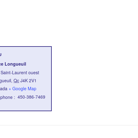
U
ce Longueuil
 Saint-Laurent ouest
gueuil
,
Qc
J4K 2V1
ada
+ Google Map
450-386-7469
éphone :