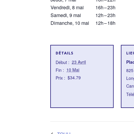
Vendredi, 8 mai
16h
–
23h
Samedi, 9 mai
12h
–
23h
Dimanche, 10 mai
12h
–
18h
DÉTAILS
LIE
23 Avril
Pla
Début :
10 Mai
Fin :
825
$34.79
Prix :
Lon
Can
Tél