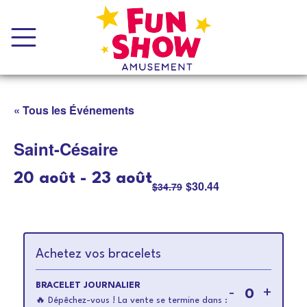
« Tous les Événements
Saint-Césaire
20 août
-
23 août
$30.44
$34.79
Achetez vos bracelets
BRACELET JOURNALIER
Diminuer
Augme
-
+
🔥
Dépêchez-vous ! La vente se termine dans :
Quantité