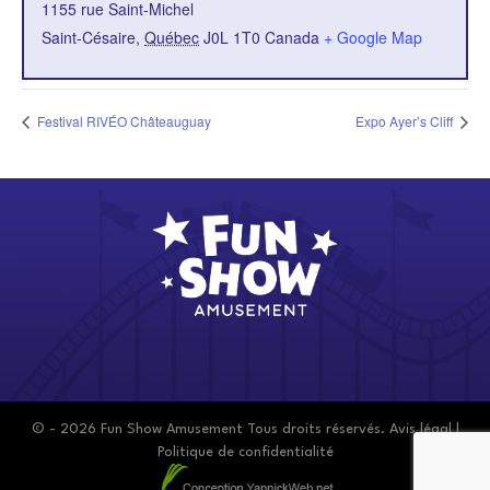
1155 rue Saint-Michel
Saint-Césaire
,
Québec
J0L 1T0
Canada
+ Google Map
Festival RIVÉO Châteauguay
Expo Ayer’s Cliff
© - 2026 Fun Show Amusement Tous droits réservés.
Avis légal
|
Politique de confidentialité