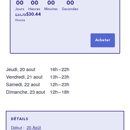
la
la
00
00
00
00
quantité
quanti
Jours
Heures
Minutes
Secondes
de
de
$
30.44
$
34.79
billets
billets
Illimité
pour
pour
BRACELET
BRACE
JOURNALIE
JOURN
acheter
Jeudi, 20 aout
16h
–
22h
Vendredi, 21 aout
13h
–
23h
Samedi, 22 aout
12h
–
23h
Dimanche, 23 aout
12h
–
18h
DÉTAILS
20 Août
Début :