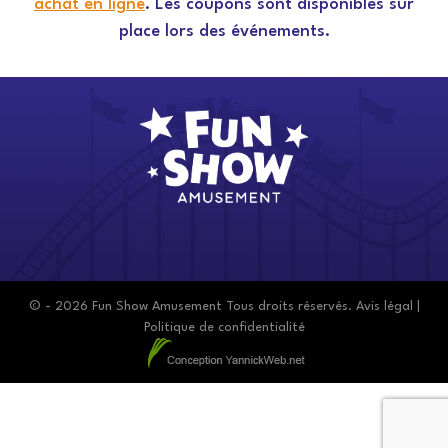
achat en ligne
.
Les coupons sont disponibles sur
place lors des événements.
© - 2026 Fun Show Amusement Tous droits réservés.
Avis légal
|
Politique de confidentialité