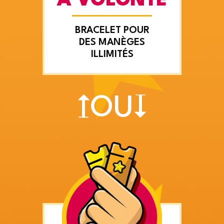
À VOLONTÉ
BRACELET POUR
DES MANÈGES
ILLIMITÉS
OU