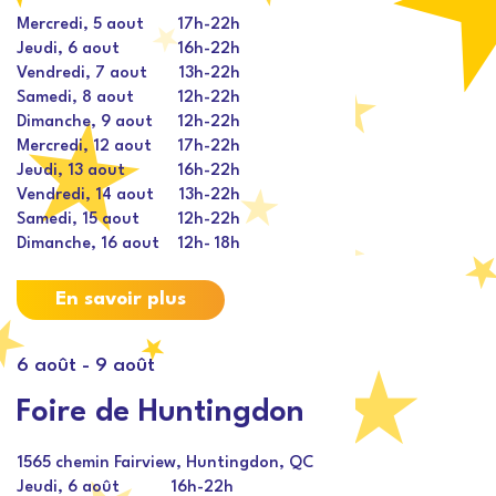
Mercredi, 5 aout
17h
-
22h
Jeudi, 6 aout
16h
-
22h
Vendredi, 7 aout
13h
-
22h
Samedi, 8 aout
12h
-
22h
Dimanche, 9 aout
12h
-
22h
Mercredi, 12 aout
17h
-
22h
Jeudi, 13 aout
16h
-
22h
Vendredi, 14 aout
13h
-
22h
Samedi, 15 aout
12h
-
22h
Dimanche, 16 aout
12h
-
18h
En savoir plus
6 août
-
9 août
Foire de Huntingdon
1565 chemin Fairview, Huntingdon, QC
Jeudi, 6 août
16h
-
22h