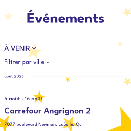
Événements
À VENIR
Sélectionnez
Filtrer par ville
une
date.
août 2026
5 août
-
16 août
Carrefour Angrignon 2
7077 boulevard Newman, LaSalle, Qc