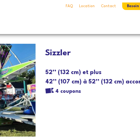
FAQ
Location
Contact
Besoin
Sizzler
52’’ (132 cm) et plus
42’’ (107 cm) à 52’’ (132 cm) ac
4 coupons